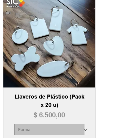
Llaveros de Plástico (Pack
x 20 u)
Precio
$ 6.500,00