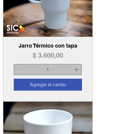
Jarro Térmico con tapa
Precio
$ 3.600,00
Agregar al carrito