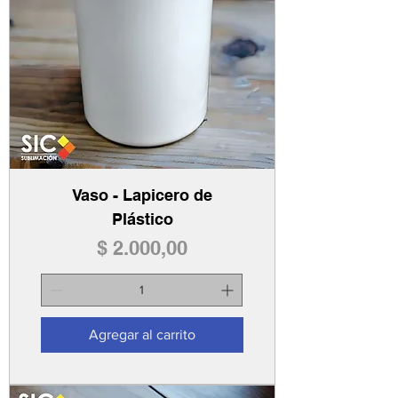
Vaso - Lapicero de
Plástico
Precio
$ 2.000,00
Agregar al carrito