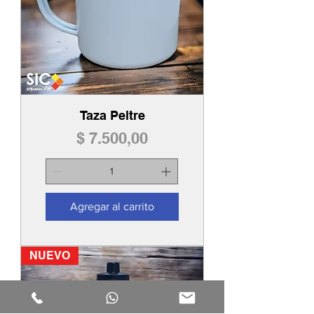
Taza Peltre
Precio
$ 7.500,00
Agregar al carrito
NUEVO