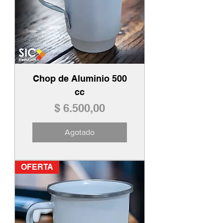
Chop de Aluminio 500
cc
Precio
$ 6.500,00
Agotado
OFERTA