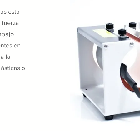
as esta
 fuerza
abajo
entes en
a la
ásticas o